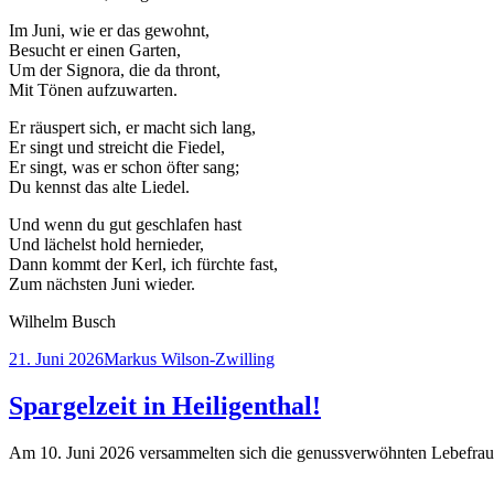
Im Juni, wie er das gewohnt,
Besucht er einen Garten,
Um der Signora, die da thront,
Mit Tönen aufzuwarten.
Er räuspert sich, er macht sich lang,
Er singt und streicht die Fiedel,
Er singt, was er schon öfter sang;
Du kennst das alte Liedel.
Und wenn du gut geschlafen hast
Und lächelst hold hernieder,
Dann kommt der Kerl, ich fürchte fast,
Zum nächsten Juni wieder.
Wilhelm Busch
Veröffentlicht
Autor
21. Juni 2026
Markus Wilson-Zwilling
am
Spargelzeit in Heiligenthal!
Am 10. Juni 2026 versammelten sich die genussverwöhnten Lebefr