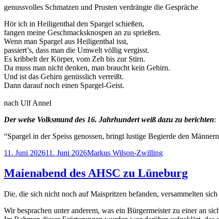
genussvolles Schmatzen und Prusten verdrängte die Gespräche
Hör ich in Heiligenthal den Spargel schießen,
fangen meine Geschmacksknospen an zu sprießen.
Wenn man Spargel aus Heiligenthal isst,
passiert’s, dass man die Umwelt völlig vergisst.
Es kribbelt der Körper, vom Zeh bis zur Stirn.
Da muss man nicht denken, man braucht kein Gehirn.
Und ist das Gehirn genüsslich verreißt.
Dann darauf noch einen Spargel-Geist.
nach Ulf Annel
Der weise Volksmund des 16. Jahrhundert weiß dazu zu berichten
:
“Spargel in der Speiss genossen, bringt lustige Begierde den Männern
Veröffentlicht
Autor
11. Juni 2026
11. Juni 2026
Markus Wilson-Zwilling
am
Maienabend des AHSC zu Lüneburg
Die, die sich nicht noch auf Maispritzen befanden, versammelten s
Wir besprachen unter anderem, was ein Bürgermeister zu einer an sich