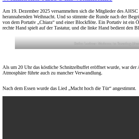
Am 19. Dezember 2025 versammelten sich die Mitglieder des AHSC
herannahenden Weihnacht. Und so stimmte die Runde nach der Begrüß
von dem Portativ „Chiara“ und einer Blockflöte. Ein Portativ ist ein 
rechte Hand spielt auf der Tastatur, und die linke Hand bedient den B
Stefan Lochner: Madonna im Rosenhag (Auss
Als um 20 Uhr das köstliche Schnitzelbuffet eröffnet wurde, war der 
Atmosphäre führte auch zu mancher Verwandlung.
Nach dem Essen wurde das Lied „Macht hoch die Tür“ angestimmt.