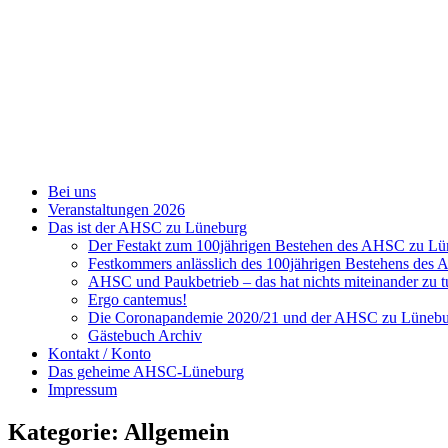
Zum
Inhalt
springen
Bei uns
Veranstaltungen 2026
Das ist der AHSC zu Lüneburg
Der Festakt zum 100jährigen Bestehen des AHSC zu L
Festkommers anlässlich des 100jährigen Bestehens de
AHSC und Paukbetrieb – das hat nichts miteinander zu t
Ergo cantemus!
Die Coronapandemie 2020/21 und der AHSC zu Lüneb
Gästebuch Archiv
Kontakt / Konto
Das geheime AHSC-Lüneburg
Impressum
Kategorie:
Allgemein