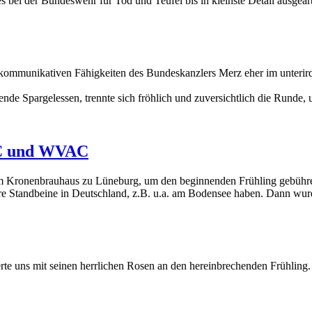
 bei der Bundeswehr für Tod und Teufel bis in kleinste Detail ausgear
ie kommunikativen Fähigkeiten des Bundeskanzlers Merz eher im unterird
de Spargelessen, trennte sich fröhlich und zuversichtlich die Runde,
AC und WVAC
im Kronenbrauhaus zu Lüneburg, um den beginnenden Frühling gebühr
ere Standbeine in Deutschland, z.B. u.a. am Bodensee haben. Dann w
e uns mit seinen herrlichen Rosen an den hereinbrechenden Frühling. 