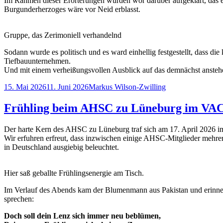
Im Rahmen dieser Erörterungen wurden wor darüber aufgeklärt, das es
Burgunderherzoges wäre vor Neid erblasst.
Gruppe, das Zerimoniell verhandelnd
Sodann wurde es politisch und es ward einhellig festgestellt, dass d
Tiefbauunternehmen.
Und mit einem verheißungsvollen Ausblick auf das demnächst anstehen
Veröffentlicht
Autor
15. Mai 2026
11. Juni 2026
Markus Wilson-Zwilling
am
Frühling beim AHSC zu Lüneburg im V
Der harte Kern des AHSC zu Lüneburg traf sich am 17. April 2026 
Wir erfuhren erfreut, dass inzwischen einige AHSC-Mitglieder mehr
in Deutschland ausgiebig beleuchtet.
Hier saß geballte Frühlingsenergie am Tisch.
Im Verlauf des Abends kam der Blumenmann aus Pakistan und erinnert
sprechen:
Doch soll dein Lenz sich immer neu beblümen,