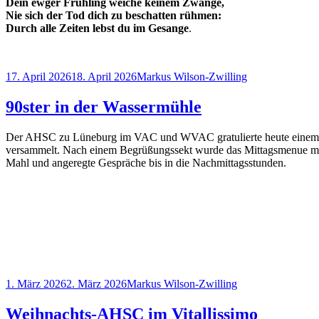
Dein ewger Frühling weiche keinem Zwange,
Nie sich der Tod dich zu beschatten rühmen:
Durch alle Zeiten lebst du im Gesange
.
Veröffentlicht
Autor
17. April 2026
18. April 2026
Markus Wilson-Zwilling
am
90ster in der Wassermühle
Der AHSC zu Lüneburg im VAC und WVAC gratulierte heute einem lang
versammelt. Nach einem Begrüßungssekt wurde das Mittagsmenue mit de
Mahl und angeregte Gespräche bis in die Nachmittagsstunden.
Veröffentlicht
Autor
1. März 2026
2. März 2026
Markus Wilson-Zwilling
am
Weihnachts-AHSC im Vitallissimo