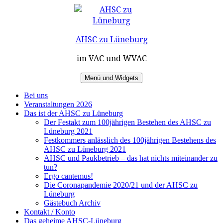
Zum
Inhalt
springen
AHSC zu Lüneburg
im VAC und WVAC
Menü und Widgets
Bei uns
Veranstaltungen 2026
Das ist der AHSC zu Lüneburg
Der Festakt zum 100jährigen Bestehen des AHSC zu
Lüneburg 2021
Festkommers anlässlich des 100jährigen Bestehens des
AHSC zu Lüneburg 2021
AHSC und Paukbetrieb – das hat nichts miteinander zu
tun?
Ergo cantemus!
Die Coronapandemie 2020/21 und der AHSC zu
Lüneburg
Gästebuch Archiv
Kontakt / Konto
Das geheime AHSC-Lüneburg