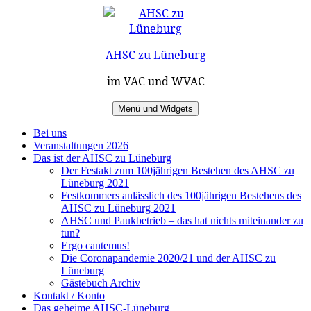
Zum
Inhalt
springen
AHSC zu Lüneburg
im VAC und WVAC
Menü und Widgets
Bei uns
Veranstaltungen 2026
Das ist der AHSC zu Lüneburg
Der Festakt zum 100jährigen Bestehen des AHSC zu
Lüneburg 2021
Festkommers anlässlich des 100jährigen Bestehens des
AHSC zu Lüneburg 2021
AHSC und Paukbetrieb – das hat nichts miteinander zu
tun?
Ergo cantemus!
Die Coronapandemie 2020/21 und der AHSC zu
Lüneburg
Gästebuch Archiv
Kontakt / Konto
Das geheime AHSC-Lüneburg