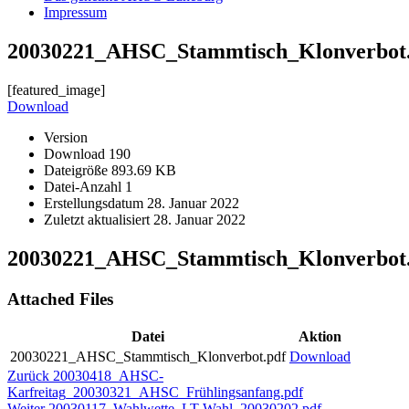
Impressum
20030221_AHSC_Stammtisch_Klonverbot
[featured_image]
Download
Version
Download
190
Dateigröße
893.69 KB
Datei-Anzahl
1
Erstellungsdatum
28. Januar 2022
Zuletzt aktualisiert
28. Januar 2022
20030221_AHSC_Stammtisch_Klonverbot
Attached Files
Datei
Aktion
20030221_AHSC_Stammtisch_Klonverbot.pdf
Download
Beitragsnavigation
Vorheriger
Zurück
20030418_AHSC-
Beitrag:
Karfreitag_20030321_AHSC_Frühlingsanfang.pdf
Nächster
Weiter
20030117_Wahlwette_LT-Wahl_20030202.pdf