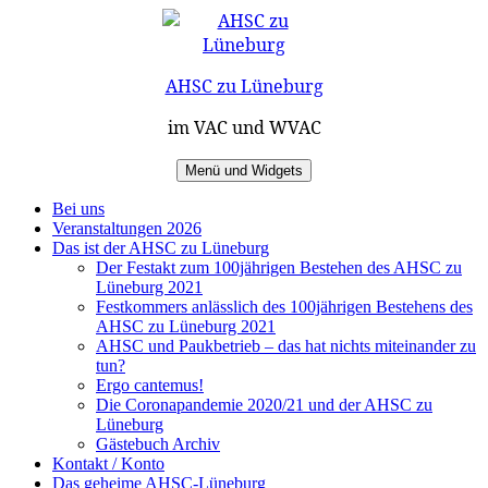
Zum
Inhalt
springen
AHSC zu Lüneburg
im VAC und WVAC
Menü und Widgets
Bei uns
Veranstaltungen 2026
Das ist der AHSC zu Lüneburg
Der Festakt zum 100jährigen Bestehen des AHSC zu
Lüneburg 2021
Festkommers anlässlich des 100jährigen Bestehens des
AHSC zu Lüneburg 2021
AHSC und Paukbetrieb – das hat nichts miteinander zu
tun?
Ergo cantemus!
Die Coronapandemie 2020/21 und der AHSC zu
Lüneburg
Gästebuch Archiv
Kontakt / Konto
Das geheime AHSC-Lüneburg