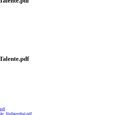
alente.pdf
alente.pdf
pdf
e_Heiligenthal.pdf