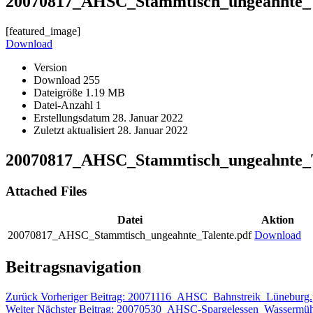
20070817_AHSC_Stammtisch_ungeahnte_T
[featured_image]
Download
Version
Download
255
Dateigröße
1.19 MB
Datei-Anzahl
1
Erstellungsdatum
28. Januar 2022
Zuletzt aktualisiert
28. Januar 2022
20070817_AHSC_Stammtisch_ungeahnte_T
Attached Files
Datei
Aktion
20070817_AHSC_Stammtisch_ungeahnte_Talente.pdf
Download
Beitragsnavigation
Zurück
Vorheriger Beitrag:
20071116_AHSC_Bahnstreik_Lüneburg.
Weiter
Nächster Beitrag:
20070530_AHSC-Spargelessen_Wassermühl