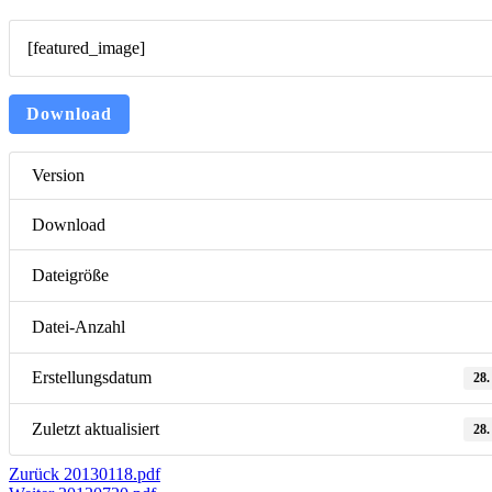
[featured_image]
Download
Version
Download
Dateigröße
Datei-Anzahl
Erstellungsdatum
28.
Zuletzt aktualisiert
28.
Beitragsnavigation
Vorheriger
Zurück
20130118.pdf