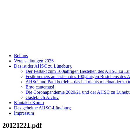
Zum
Inhalt
springen
Bei uns
Veranstaltungen 2026
Das ist der AHSC zu Lüneburg
Der Festakt zum 100jährigen Bestehen des AHSC zu L
Festkommers anlässlich des 100jährigen Bestehens de
AHSC und Paukbetrieb – das hat nichts miteinander zu t
Ergo cantemus!
Die Coronapandemie 2020/21 und der AHSC zu Lüneb
Gästebuch Archiv
Kontakt / Konto
Das geheime AHSC-Lüneburg
Impressum
20121221.pdf