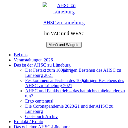
Zum
Inhalt
springen
AHSC zu Lüneburg
im VAC und WVAC
Menü und Widgets
Bei uns
Veranstaltungen 2026
Das ist der AHSC zu Lüneburg
Der Festakt zum 100jährigen Bestehen des AHSC zu
Lüneburg 2021
Festkommers anlässlich des 100jährigen Bestehens des
AHSC zu Lüneburg 2021
AHSC und Paukbetrieb – das hat nichts miteinander zu
tun?
Ergo cantemus!
Die Coronapandemie 2020/21 und der AHSC zu
Lüneburg
Gästebuch Archiv
Kontakt / Konto
Das geheime AHSC-Lüneburg