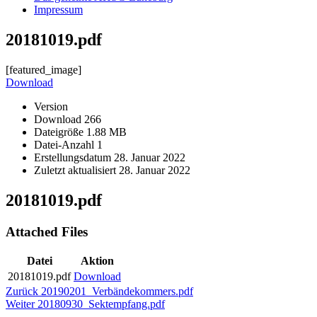
Impressum
20181019.pdf
[featured_image]
Download
Version
Download
266
Dateigröße
1.88 MB
Datei-Anzahl
1
Erstellungsdatum
28. Januar 2022
Zuletzt aktualisiert
28. Januar 2022
20181019.pdf
Attached Files
Datei
Aktion
20181019.pdf
Download
Beitragsnavigation
Vorheriger
Zurück
20190201_Verbändekommers.pdf
Nächster
Beitrag:
Weiter
20180930_Sektempfang.pdf
Beitrag: