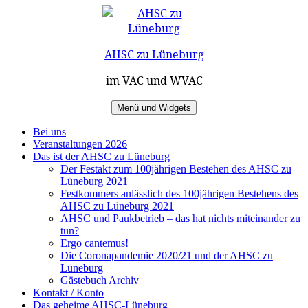
Zum
Inhalt
springen
AHSC zu Lüneburg
im VAC und WVAC
Menü und Widgets
Bei uns
Veranstaltungen 2026
Das ist der AHSC zu Lüneburg
Der Festakt zum 100jährigen Bestehen des AHSC zu
Lüneburg 2021
Festkommers anlässlich des 100jährigen Bestehens des
AHSC zu Lüneburg 2021
AHSC und Paukbetrieb – das hat nichts miteinander zu
tun?
Ergo cantemus!
Die Coronapandemie 2020/21 und der AHSC zu
Lüneburg
Gästebuch Archiv
Kontakt / Konto
Das geheime AHSC-Lüneburg