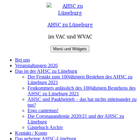
Zum
Inhalt
springen
AHSC zu Lüneburg
im VAC und WVAC
Menü und Widgets
Bei uns
Veranstaltungen 2026
Das ist der AHSC zu Lüneburg
Der Festakt zum 100jährigen Bestehen des AHSC zu
Lüneburg 2021
Festkommers anlässlich des 100jährigen Bestehens des
AHSC zu Lüneburg 2021
AHSC und Paukbetrieb – das hat nichts miteinander zu
tun?
Ergo cantemus!
Die Coronapandemie 2020/21 und der AHSC zu
Lüneburg
Gästebuch Archiv
Kontakt / Konto
Das geheime AHSC-Lüneburg