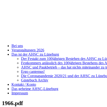
Zum
Inhalt
springen
Bei uns
Veranstaltungen 2026
Das ist der AHSC zu Lüneburg
Der Festakt zum 100jährigen Bestehen des AHSC zu L
Festkommers anlässlich des 100jährigen Bestehens de
AHSC und Paukbetrieb – das hat nichts miteinander zu t
Ergo cantemus!
Die Coronapandemie 2020/21 und der AHSC zu Lüneb
Gästebuch Archiv
Kontakt / Konto
Das geheime AHSC-Lüneburg
Impressum
1966.pdf