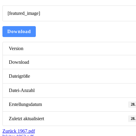
[featured_image]
Download
Version
Download
Dateigröße
Datei-Anzahl
Erstellungsdatum
28.
Zuletzt aktualisiert
28.
Beitragsnavigation
Vorheriger
Zurück
1967.pdf