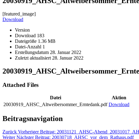
20030919_AHSC_Altweibersommer_Ernte
[featured_image]
Download
Version
Download
183
Dateigröße
1.36 MB
Datei-Anzahl
1
Erstellungsdatum
28. Januar 2022
Zuletzt aktualisiert
28. Januar 2022
20030919_AHSC_Altweibersommer_Ernte
Attached Files
Datei
Aktion
20030919_AHSC_Altweibersommer_Erntedank.pdf
Download
Beitragsnavigation
Zurück
Vorheriger Beitrag:
20031121_AHSC-Abend_20031017_AH
Weiter
Nächster Beitrag:
20030718_AHSC_vor_dem_Rathaus.pdf