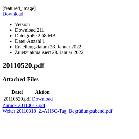
[featured_image]
Download
Version
Download
211
Dateigröße
2.68 MB
Datei-Anzahl
1
Erstellungsdatum
28. Januar 2022
Zuletzt aktualisiert
28. Januar 2022
20110520.pdf
Attached Files
Datei
Aktion
20110520.pdf
Download
Beitragsnavigation
Vorheriger
Zurück
20110617.pdf
Nächster
Beitrag:
Weiter
20110318_2.-AHSC-Tag_Begrüßungsabend.pdf
Beitrag: