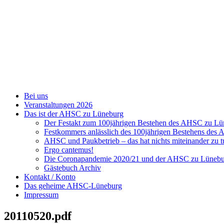
Zum
Inhalt
springen
Bei uns
Veranstaltungen 2026
Das ist der AHSC zu Lüneburg
Der Festakt zum 100jährigen Bestehen des AHSC zu L
Festkommers anlässlich des 100jährigen Bestehens de
AHSC und Paukbetrieb – das hat nichts miteinander zu t
Ergo cantemus!
Die Coronapandemie 2020/21 und der AHSC zu Lüneb
Gästebuch Archiv
Kontakt / Konto
Das geheime AHSC-Lüneburg
Impressum
20110520.pdf