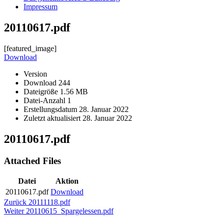
Impressum
20110617.pdf
[featured_image]
Download
Version
Download
244
Dateigröße
1.56 MB
Datei-Anzahl
1
Erstellungsdatum
28. Januar 2022
Zuletzt aktualisiert
28. Januar 2022
20110617.pdf
Attached Files
Datei
Aktion
20110617.pdf
Download
Beitragsnavigation
Vorheriger
Zurück
20111118.pdf
Nächster
Beitrag:
Weiter
20110615_Spargelessen.pdf
Beitrag: