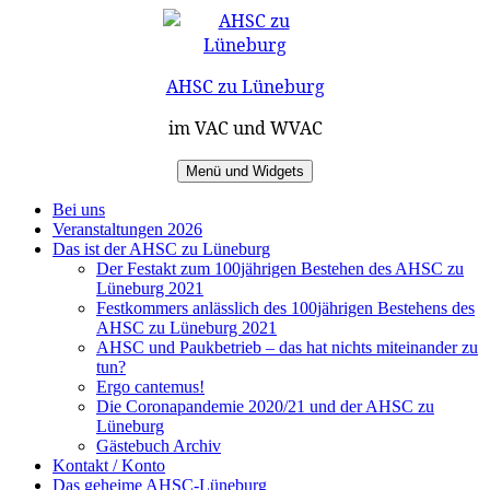
Zum
Inhalt
springen
AHSC zu Lüneburg
im VAC und WVAC
Menü und Widgets
Bei uns
Veranstaltungen 2026
Das ist der AHSC zu Lüneburg
Der Festakt zum 100jährigen Bestehen des AHSC zu
Lüneburg 2021
Festkommers anlässlich des 100jährigen Bestehens des
AHSC zu Lüneburg 2021
AHSC und Paukbetrieb – das hat nichts miteinander zu
tun?
Ergo cantemus!
Die Coronapandemie 2020/21 und der AHSC zu
Lüneburg
Gästebuch Archiv
Kontakt / Konto
Das geheime AHSC-Lüneburg