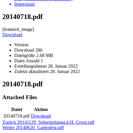
Impressum
20140718.pdf
[featured_image]
Download
Version
Download
286
Dateigröße
2.68 MB
Datei-Anzahl
1
Erstellungsdatum
28. Januar 2022
Zuletzt aktualisiert
28. Januar 2022
20140718.pdf
Attached Files
Datei
Aktion
20140718.pdf
Download
Beitragsnavigation
Vorheriger
Zurück
20141129_Sektempfanga.d.H. Grosz.pdf
Nächster
Beitrag:
Weiter
20140620_Gartenfest.pdf
Beitrag: