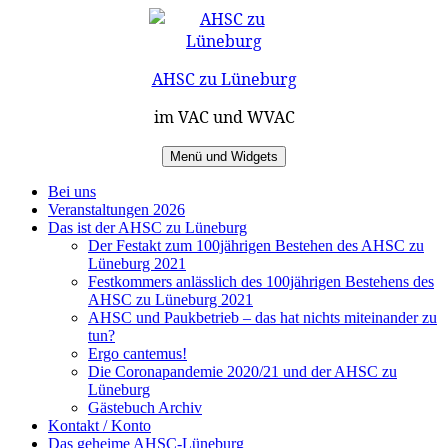
Zum
Inhalt
springen
AHSC zu Lüneburg
im VAC und WVAC
Menü und Widgets
Bei uns
Veranstaltungen 2026
Das ist der AHSC zu Lüneburg
Der Festakt zum 100jährigen Bestehen des AHSC zu
Lüneburg 2021
Festkommers anlässlich des 100jährigen Bestehens des
AHSC zu Lüneburg 2021
AHSC und Paukbetrieb – das hat nichts miteinander zu
tun?
Ergo cantemus!
Die Coronapandemie 2020/21 und der AHSC zu
Lüneburg
Gästebuch Archiv
Kontakt / Konto
Das geheime AHSC-Lüneburg