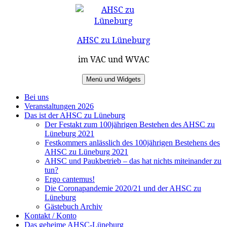
Zum
Inhalt
springen
AHSC zu Lüneburg
im VAC und WVAC
Menü und Widgets
Bei uns
Veranstaltungen 2026
Das ist der AHSC zu Lüneburg
Der Festakt zum 100jährigen Bestehen des AHSC zu
Lüneburg 2021
Festkommers anlässlich des 100jährigen Bestehens des
AHSC zu Lüneburg 2021
AHSC und Paukbetrieb – das hat nichts miteinander zu
tun?
Ergo cantemus!
Die Coronapandemie 2020/21 und der AHSC zu
Lüneburg
Gästebuch Archiv
Kontakt / Konto
Das geheime AHSC-Lüneburg