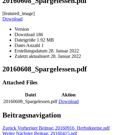
20160608_Spargelessen.pdf
[featured_image]
Download
Version
Download
186
Dateigröße
1.92 MB
Datei-Anzahl
1
Erstellungsdatum
28. Januar 2022
Zuletzt aktualisiert
28. Januar 2022
20160608_Spargelessen.pdf
Attached Files
Datei
Aktion
20160608_Spargelessen.pdf
Download
Beitragsnavigation
Zurück
Vorheriger Beitrag:
20160916_Herbstkneipe.pdf
Weiter
Nächster Beitrag:
20160415.pdf