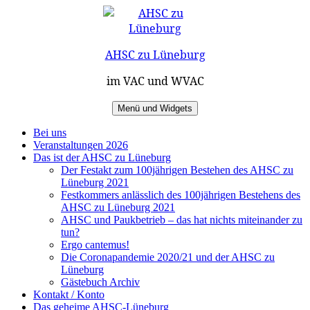
Zum
Inhalt
springen
AHSC zu Lüneburg
im VAC und WVAC
Menü und Widgets
Bei uns
Veranstaltungen 2026
Das ist der AHSC zu Lüneburg
Der Festakt zum 100jährigen Bestehen des AHSC zu
Lüneburg 2021
Festkommers anlässlich des 100jährigen Bestehens des
AHSC zu Lüneburg 2021
AHSC und Paukbetrieb – das hat nichts miteinander zu
tun?
Ergo cantemus!
Die Coronapandemie 2020/21 und der AHSC zu
Lüneburg
Gästebuch Archiv
Kontakt / Konto
Das geheime AHSC-Lüneburg