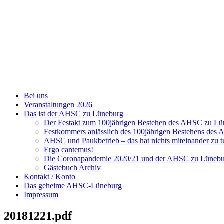
Zum
Inhalt
springen
Bei uns
Veranstaltungen 2026
Das ist der AHSC zu Lüneburg
Der Festakt zum 100jährigen Bestehen des AHSC zu L
Festkommers anlässlich des 100jährigen Bestehens de
AHSC und Paukbetrieb – das hat nichts miteinander zu t
Ergo cantemus!
Die Coronapandemie 2020/21 und der AHSC zu Lüneb
Gästebuch Archiv
Kontakt / Konto
Das geheime AHSC-Lüneburg
Impressum
20181221.pdf