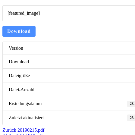
[featured_image]
Download
Version
Download
Dateigröße
Datei-Anzahl
Erstellungsdatum
28.
Zuletzt aktualisiert
28.
Beitragsnavigation
Vorheriger
Zurück
20190215.pdf