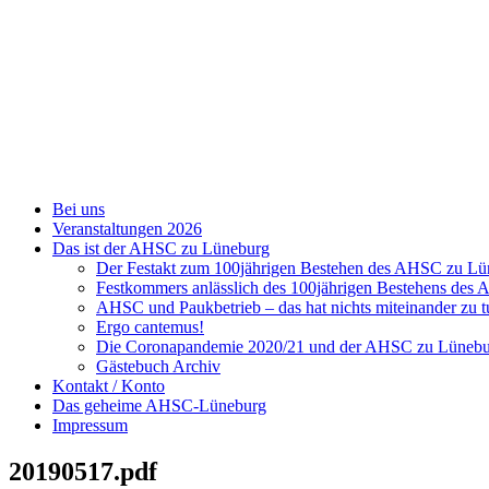
Zum
Inhalt
springen
Bei uns
Veranstaltungen 2026
Das ist der AHSC zu Lüneburg
Der Festakt zum 100jährigen Bestehen des AHSC zu L
Festkommers anlässlich des 100jährigen Bestehens de
AHSC und Paukbetrieb – das hat nichts miteinander zu t
Ergo cantemus!
Die Coronapandemie 2020/21 und der AHSC zu Lüneb
Gästebuch Archiv
Kontakt / Konto
Das geheime AHSC-Lüneburg
Impressum
20190517.pdf