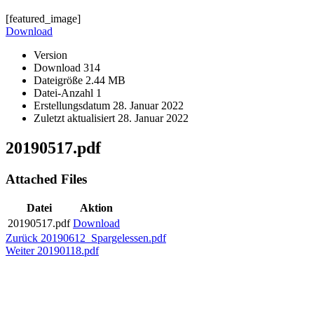
[featured_image]
Download
Version
Download
314
Dateigröße
2.44 MB
Datei-Anzahl
1
Erstellungsdatum
28. Januar 2022
Zuletzt aktualisiert
28. Januar 2022
20190517.pdf
Attached Files
Datei
Aktion
20190517.pdf
Download
Beitragsnavigation
Vorheriger
Zurück
20190612_Spargelessen.pdf
Nächster
Beitrag:
Weiter
20190118.pdf
Beitrag: